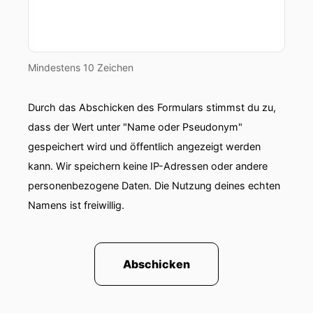
00:01:08: Ich glaube sich hab bei Weitem nicht
alles erzählt was er dann macht.
00:01:12: Genau!
Mindestens 10 Zeichen
00:01:13: Herzlich willkommen Ulf.
Durch das Abschicken des Formulars stimmst du zu,
00:01:14: schön dass du da bist oder ich bei dir
dass der Wert unter "Name oder Pseudonym"
sein darf.
gespeichert wird und öffentlich angezeigt werden
00:01:17: Das bin ich auch
kann. Wir speichern keine IP-Adressen oder andere
personenbezogene Daten. Die Nutzung deines echten
00:01:18: Wahnsinn.
Namens ist freiwillig.
00:01:20: Ich bin wirklich überwältigt, als ich hier
reinkam und dachte, wow, wenn man die Tür
aufmacht hängen die ganzen goldenen
Abschicken
Schallplatten da, die du quasi mit produzierst,
mit geschrieben... Und was hast du da?